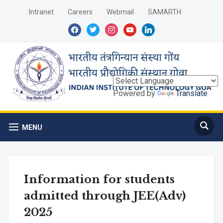
Intranet
Careers
Webmail
SAMARTH
facebook
twitter
instagram
youtube
linkedin
Powered by
Translate
MENU
Information for students
admitted through JEE(Adv)
2025